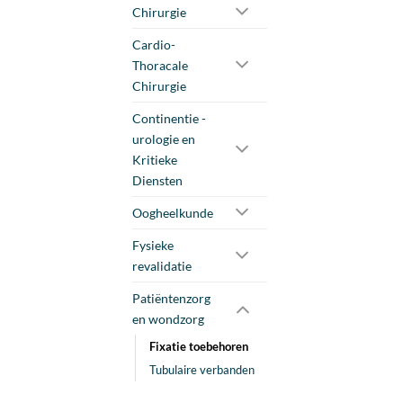
Chirurgie
Cardio-
Thoracale
Chirurgie
Continentie -
urologie en
Kritieke
Diensten
Oogheelkunde
Fysieke
revalidatie
Patiëntenzorg
en wondzorg
Fixatie toebehoren
Tubulaire verbanden