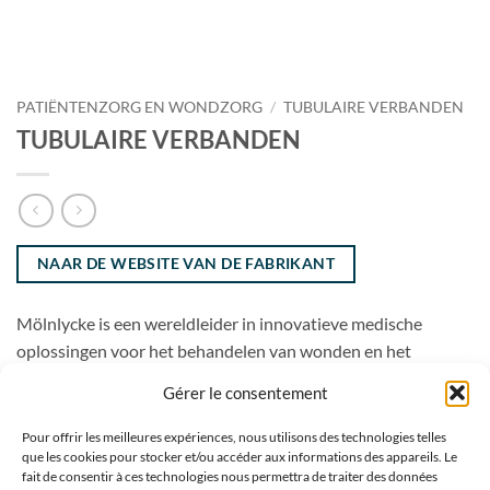
PATIËNTENZORG EN WONDZORG
/
TUBULAIRE VERBANDEN
TUBULAIRE VERBANDEN
NAAR DE WEBSITE VAN DE FABRIKANT
Mölnlycke is een wereldleider in innovatieve medische
oplossingen voor het behandelen van wonden en het
verbeteren van de chirurgische veiligheid en efficiëntie.
Gérer le consentement
Pour offrir les meilleures expériences, nous utilisons des technologies telles
que les cookies pour stocker et/ou accéder aux informations des appareils. Le
fait de consentir à ces technologies nous permettra de traiter des données