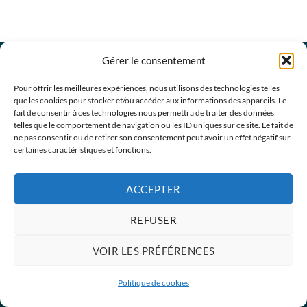
Gérer le consentement
Wilt u meer informatie over onze producten en
Pour offrir les meilleures expériences, nous utilisons des technologies telles
que les cookies pour stocker et/ou accéder aux informations des appareils. Le
diensten of wilt u een afspraak met een
fait de consentir à ces technologies nous permettra de traiter des données
vertegenwoordiger? Neem dan contact met ons op.
telles que le comportement de navigation ou les ID uniques sur ce site. Le fait de
ne pas consentir ou de retirer son consentement peut avoir un effet négatif sur
CONTACTEER ONS
certaines caractéristiques et fonctions.
Algemene verkoopsvoorwaarden
ACCEPTER
REFUSER
VOIR LES PRÉFÉRENCES
Politique de cookies