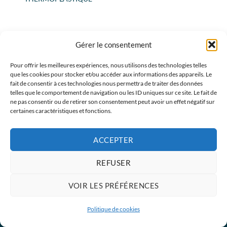
Gérer le consentement
Pour offrir les meilleures expériences, nous utilisons des technologies telles
Vous souhaitez plus de renseignements sur nos
que les cookies pour stocker et/ou accéder aux informations des appareils. Le
fait de consentir à ces technologies nous permettra de traiter des données
produits et services ou vous souhaitez la visite d'un
telles que le comportement de navigation ou les ID uniques sur ce site. Le fait de
représentant ? N'hésitez pas à nous contacter.
ne pas consentir ou de retirer son consentement peut avoir un effet négatif sur
certaines caractéristiques et fonctions.
NOUS CONTACTER
Conditions générales
ACCEPTER
REFUSER
VOIR LES PRÉFÉRENCES
Politique de cookies