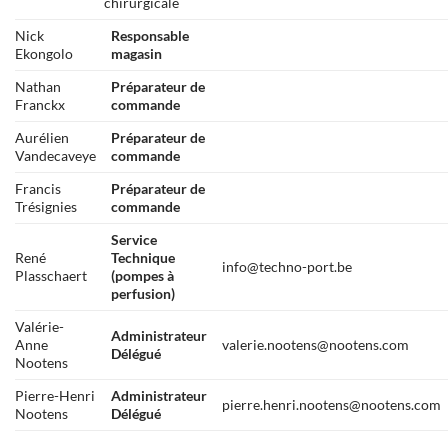
chirurgicale
Nick
Responsable
Ekongolo
magasin
Nathan
Préparateur de
Franckx
commande
Aurélien
Préparateur de
Vandecaveye
commande
Francis
Préparateur de
Trésignies
commande
Service
René
Technique
info@techno-port.be
Plasschaert
(pompes à
perfusion)
Valérie-
Administrateur
Anne
valerie.nootens@nootens.com
Délégué
Nootens
Pierre-Henri
Administrateur
pierre.henri.nootens@nootens.com
Nootens
Délégué