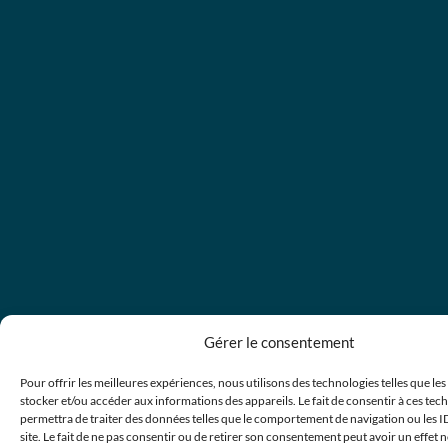
Gérer le consentement
Pour offrir les meilleures expériences, nous utilisons des technologies telles que le
stocker et/ou accéder aux informations des appareils. Le fait de consentir à ces te
permettra de traiter des données telles que le comportement de navigation ou les I
site. Le fait de ne pas consentir ou de retirer son consentement peut avoir un effet n