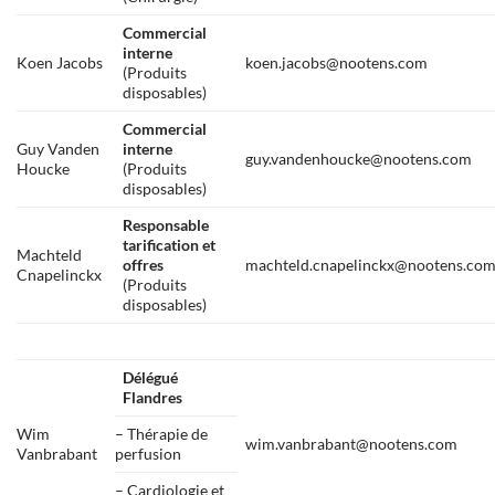
Commercial
interne
Koen Jacobs
koen.jacobs@nootens.com
(Produits
disposables)
Commercial
Guy Vanden
interne
guy.vandenhoucke@nootens.com
Houcke
(Produits
disposables)
Responsable
tarification et
Machteld
offres
machteld.cnapelinckx@nootens.co
Cnapelinckx
(Produits
disposables)
Délégué
Flandres
Wim
– Thérapie de
wim.vanbrabant@nootens.com
Vanbrabant
perfusion
– Cardiologie et