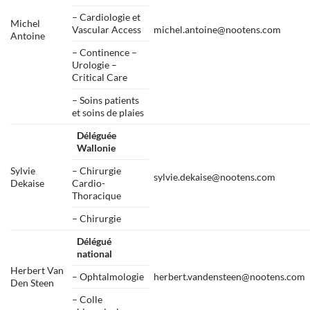
– Cardiologie et
Michel
Vascular Access
michel.antoine@nootens.com
Antoine
– Continence –
Urologie –
Critical Care
– Soins patients
et soins de plaies
Déléguée
Wallonie
Sylvie
– Chirurgie
sylvie.dekaise@nootens.com
Dekaise
Cardio-
Thoracique
– Chirurgie
Délégué
national
Herbert Van
– Ophtalmologie
herbert.vandensteen@nootens.com
Den Steen
– Colle