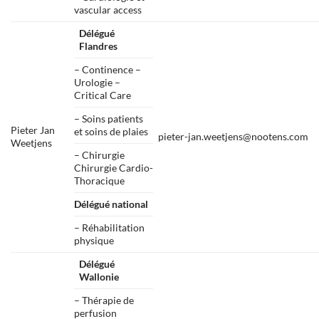
vascular access
Délégué
Flandres
– Continence –
Urologie –
Critical Care
– Soins patients
Pieter Jan
et soins de plaies
pieter-jan.weetjens@nootens.com
Weetjens
– Chirurgie
Chirurgie Cardio-
Thoracique
Délégué national
– Réhabilitation
physique
Délégué
Wallonie
– Thérapie de
perfusion