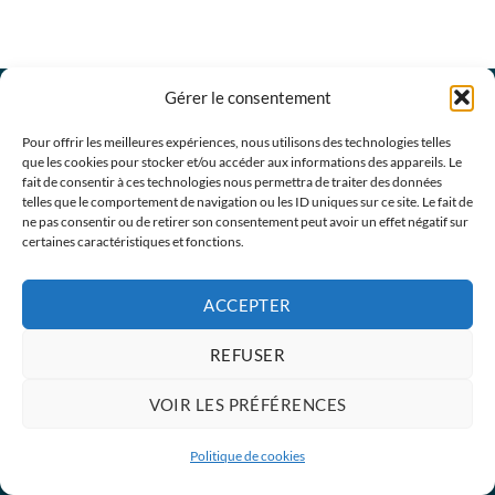
Gérer le consentement
Do you want further information on our products or
services, or to arrange a visit with one of our
Pour offrir les meilleures expériences, nous utilisons des technologies telles
representatives? Please do not hesitate to contact
que les cookies pour stocker et/ou accéder aux informations des appareils. Le
fait de consentir à ces technologies nous permettra de traiter des données
us.
telles que le comportement de navigation ou les ID uniques sur ce site. Le fait de
CONTACT US
ne pas consentir ou de retirer son consentement peut avoir un effet négatif sur
certaines caractéristiques et fonctions.
Terms & Conditions
ACCEPTER
REFUSER
VOIR LES PRÉFÉRENCES
Politique de cookies